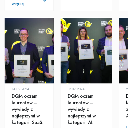
więcej
14.02.2024
07.02.2024
2
DQM oczami
DQM oczami
laureatów –
laureatów –
wywiady z
wywiady z
najlepszymi w
najlepszymi w
kategorii SaaS.
kategorii AI.