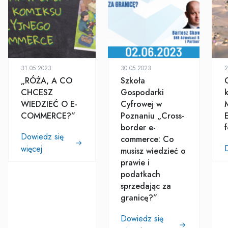
31.05.2023
30.05.2023
2
„RÓŻA, A CO
Szkoła
CHCESZ
Gospodarki
WIEDZIEĆ O E-
Cyfrowej w
COMMERCE?”
Poznaniu „Cross-
border e-
Dowiedz się
commerce: Co
więcej
musisz wiedzieć o
prawie i
podatkach
sprzedając za
granicę?”
Dowiedz się