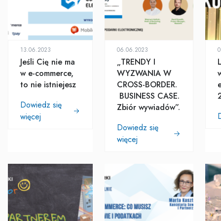
13.06.2023
06.06.2023
0
Jeśli Cię nie ma
„TRENDY I
w e-commerce,
WYZWANIA W
to nie istniejesz
CROSS-BORDER.
BUSINESS CASE.
Dowiedz się
Zbiór wywiadów”.
więcej
Dowiedz się
więcej