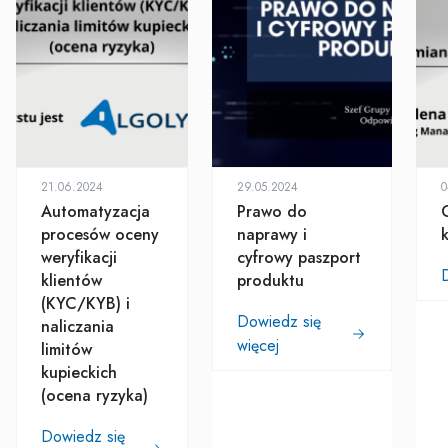
21.06.2024
29.05.2024
0
Automatyzacja
Prawo do
procesów oceny
naprawy i
weryfikacji
cyfrowy paszport
klientów
produktu
(KYC/KYB) i
Dowiedz się
naliczania
więcej
limitów
kupieckich
(ocena ryzyka)
Dowiedz się