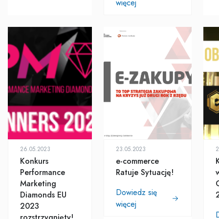
więcej
26.05.2023
23.05.2023
2
Konkurs
e-commerce
Performance
Ratuje Sytuację!
Marketing
Dowiedz się
Diamonds EU
więcej
2023
rozstrzygnięty!