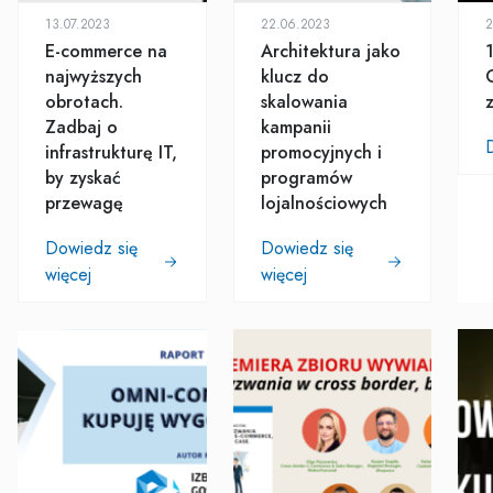
13.07.2023
22.06.2023
2
E-commerce na
Architektura jako
najwyższych
klucz do
obrotach.
skalowania
Zadbaj o
kampanii
infrastrukturę IT,
promocyjnych i
by zyskać
programów
przewagę
lojalnościowych
Dowiedz się
Dowiedz się
więcej
więcej