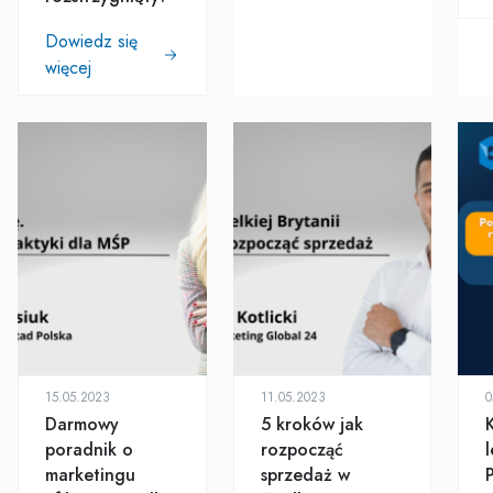
Dowiedz się
więcej
15.05.2023
11.05.2023
0
Darmowy
5 kroków jak
poradnik o
rozpocząć
l
marketingu
sprzedaż w