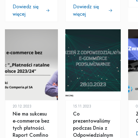
Dowiedz się
Dowiedz się
więcej
więcej
20.12.2023
15.11.2023
0
Nie ma sukcesu
Co
e-commerce bez
prezentowaliśmy
tych płatności.
podczas Dnia z
Raport Comfino
Odpowiedzialnym