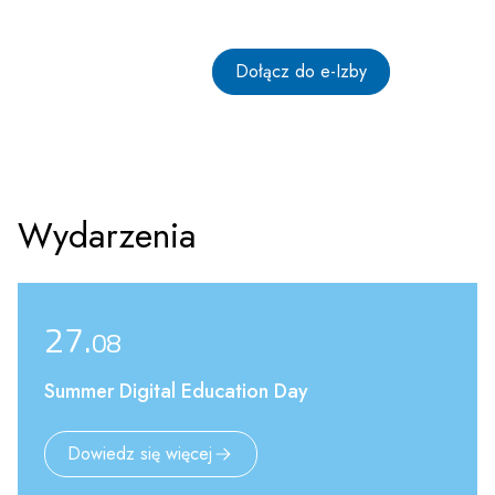
do liderów gospodarki cyfrowej.
Korzyści
Dołącz do e-Izby
Wydarzenia
27.
08
Summer Digital Education Day
Dowiedz się więcej