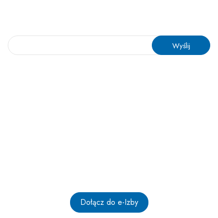
naszej organizacji?
Skontaktuj się z nami – odpowiemy na każde pytanie!
Administratorem Twoich danych osobowych jest Izba Gospodarki
Elektronicznej.
Kliknij i dowiedz się więcej m.in. po co nam Twoje dane i
jakie masz prawa.
Dołącz do liderów gospodarki
cyfrowej
Dołącz do e-Izby