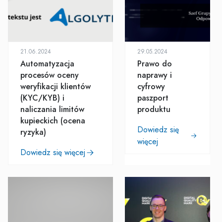
21.06.2024
29.05.2024
Automatyzacja
Prawo do
procesów oceny
naprawy i
weryfikacji klientów
cyfrowy
(KYC/KYB) i
paszport
naliczania limitów
produktu
kupieckich (ocena
Dowiedz się
ryzyka)
więcej
Dowiedz się więcej