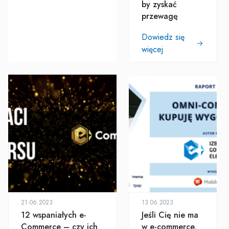
by zyskać
przewagę
Dowiedz się
więcej
21.06.2023
13.06.2023
12 wspaniałych e-
Jeśli Cię nie ma
Commerce – czy ich
w e-commerce,